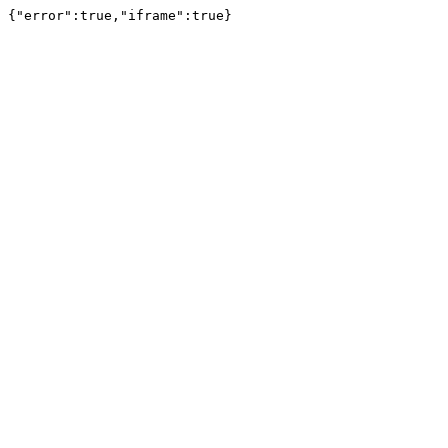
{"error":true,"iframe":true}