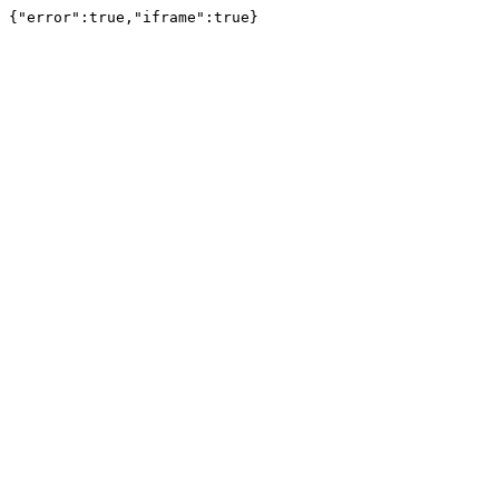
{"error":true,"iframe":true}